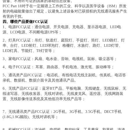
设备、不用许可证的国家的基础信息设备。
FCC Part 18对于在一定频谱上工作的工业、科学以及医学设备（ISM）所发
射的电磁能量做出了规定，以避免上述设备对已获授权的无线通讯服务产生
有害的干扰。
四、哪些产品要做
FCC认证
1、电源FCC认证：通信电源、开关电源、充电器、显示器电源、LED电
源、LCD电源、不间断电源UPS等；
2、灯具FCC认证：吊灯、轨道灯、庭院灯、手提灯、筒灯、LED路灯、灯
串、台灯、LED射灯、LED球泡灯、格栅灯、水族灯、路灯、LED灯管、
LED灯具、节能灯、T8灯管等；
3、家电FCC认证：风扇、电水壶、音响、电视机、鼠标、吸尘器等；
4、电子FCC认证： 耳塞、路由器、手机电池、激光笔、振动棒等；
5、通讯类产品FCC认证 ：电话机、有线电话无线主副机、传真机、电话答
录机、数据机、数据介面卡及其他通讯产品。
6、无线产品FCC认证：蓝牙BT产品、平板电脑、无线键盘、无线鼠标、无
线读写器、无线收发器、无线对讲机、无线麦克风、遥控器、无线网路装
置、无线影像传送系统及其他低功率无线产品等；
7、无线通讯类产品FCC认证：2G手机、3G手机、3.5G手机、DECT手机
(1.8G,1.9G频段)、无线对讲机等；
8、机械FCC认证：汽油机、电焊机、数控钻床、工具磨床、割草机、洗涤