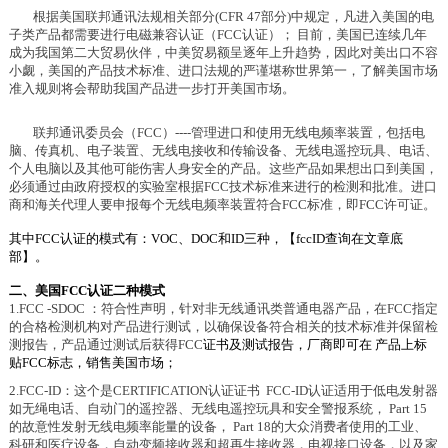
根据美国联邦通讯法规相关部分(CFR 47部分)中规定，凡进入美国的电
子类产品都需要进行电磁兼容认证（FCC认证）； 目前，美国已连续几年
成为我国第二大贸易伙伴，中美贸易额呈逐年上升趋势，因此对美出口不容
小觑，美国的产品技术标准、进口法规的严谨堪称世界第一，了解美国市场
准入规则将会帮助我国产品进一步打开美国市场。
联邦通讯委员会（FCC）----管理进口和使用无线电频率装置，包括电
脑、传真机、电子装置、无线电接收和传输设备、无线电遥控玩具、电话、
个人电脑以及其他可能伤害人身安全的产品。这些产品如果想出口到美国，
必须通过由政府授权的实验室根据FCC技术标准来进行的检测和批准。进口
商和海关代理人要申报每个无线电频率装置符合FCC标准，即FCC许可证。
其中
FCC认证的模式有：VOC、DOC和ID三种，【fccID查询在文章底
部】。
二、美国
FCC认证二种模式
1
.FCC
-SDOC
：符合性声明，针对非无线通讯类普通电器产品，在FCC指定
的合格检测机构对产品进行测试，以确保设备符合相关的技术标准并保留检
测报告，产品通过测试后获得
FCC
证书及测试报告，厂商即可在
产品上标
贴FCC标志，销售美国市场；
2
.FCC-ID：这个是CERTIFICATION认证证书 FCC-ID认证适用于低电发射器
如无绳电话、自动门的遥控器、无线电遥控玩具和安全警报系统， Part 15
的故意性发射无线电频率能量的设备， Part 18的大众消费者使用的工业、
科研和医疗设备，自动变频接收器和超再生接收器，电视接口设备，以及家