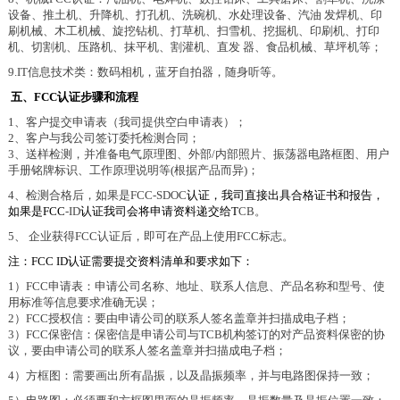
设备、推土机、升降机、打孔机、洗碗机、水处理设备、汽油 发焊机、印
刷机械、木工机械、旋挖钻机、打草机、扫雪机、挖掘机、印刷机、打印
机、切割机、压路机、抹平机、割灌机、直发 器、食品机械、草坪机等；
9.IT信息技术类：数码相机，蓝牙自拍器，随身听等。
五、
FCC认证步骤和流程
1、客户提交申请表（我司提供空白申请表）；
2、客户与我公司签订委托检测合同；
3、送样检测，并准备电气原理图、外部/内部照片、振荡器电路框图、用户
手册铭牌标识、工作原理说明等(根据产品而异)；
4、检测合格后，如果是FCC
-SDOC
认证，我司直接出具合格证书和报告，
如果是
FCC
-ID
认证我司会将申请资料递交给
T
CB
。
5、 企业获得FCC认证后，即可在产品上使用FCC标志。
注：
FCC ID认证需要提交资料清单和要求如下：
1）FCC申请表：申请公司名称、地址、联系人信息、产品名称和型号、使
用标准等信息要求准确无误；
2）FCC授权信：要由申请公司的联系人签名盖章并扫描成电子档；
3）FCC保密信：保密信是申请公司与TCB机构签订的对产品资料保密的协
议，要由申请公司的联系人签名盖章并扫描成电子档；
4）方框图：需要画出所有晶振，以及晶振频率，并与电路图保持一致；