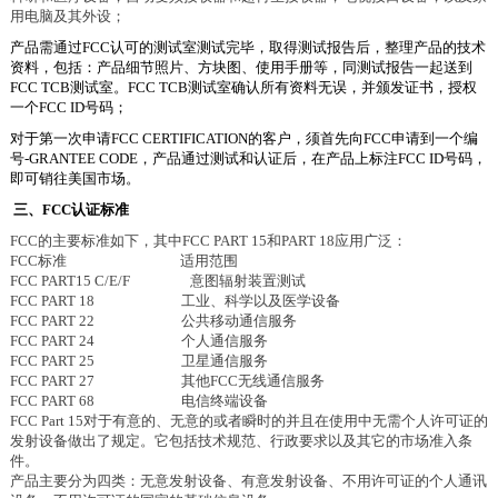
用电脑及其外设；
产品需通过
FCC认可的测试室测试完毕，取得测试报告后，整理产品的技术
资料，包括：产品细节照片、方块图、使用手册等，同测试报告一起送到
FCC TCB测试室。FCC TCB测试室确认所有资料无误，并颁发证书，授权
一个FCC ID号码；
对于第一次申请
FCC CERTIFICATION的客户，须首先向FCC申请到一个编
号-GRANTEE CODE，产品通过测试和认证后，在产品上标注FCC ID号码，
即可销往美国市场。
三、
FCC认证标准
FCC的主要标准如下，其中FCC PART 15和PART 18应用广泛：
FCC标准 适用范围
FCC PART15 C/E/F 意图辐射装置测试
FCC PART 18 工业、科学以及医学设备
FCC PART 22 公共移动通信服务
FCC PART 24 个人通信服务
FCC PART 25 卫星通信服务
FCC PART 27 其他FCC无线通信服务
FCC PART 68 电信终端设备
FCC Part 15对于有意的、无意的或者瞬时的并且在使用中无需个人许可证的
发射设备做出了规定。它包括技术规范、行政要求以及其它的市场准入条
件。
产品主要分为四类：无意发射设备、有意发射设备、不用许可证的个人通讯