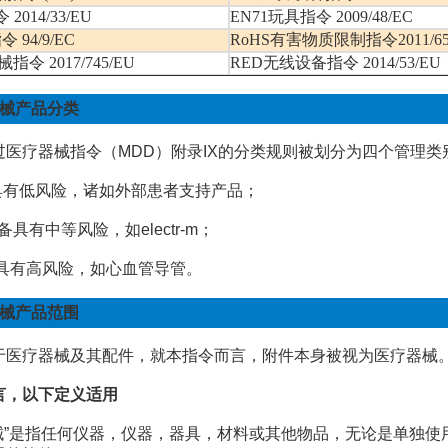
指令
2014/33/EU
EN71玩具指令
2009/48/EC
指令
94/9/EC
RoHS有害物质限制指令
2011/6
器械指令
2017/745/EU
RED无线设备指令
2014/53/EU
械产品分类
过医疗器械指令（
MDD
）附录
IX
的分类规则被划分为四个管理类
具有低风险，诸如外部患者支持产品；
备具有中等风险，如
electr-m
；
具有高风险，如心血管导管。
械产品范围
于医疗器械及其配件，就本指令而言，附件本身被视为医疗器械
言，以下定义适用
械
”
是指任何仪器，仪器，器具，材料或其他物品，无论是单独使