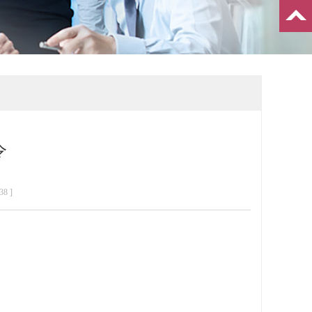
令
38
]