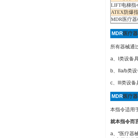
LIFT电梯
ATEX防爆
MDR医疗
MDR
医疗器
所有器械通
a
、
I
类设备
b
、
IIa/b
类设
c
、
III
类设备
MDR
医疗器
本指令适用
就本指令而
a
、
“
医疗器