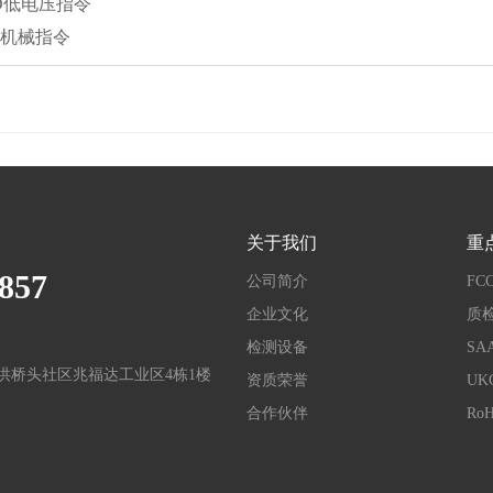
VD低电压指令
D 机械指令
关于我们
重
857
公司简介
FC
企业文化
质
检测设备
SA
洪桥头社区兆福达工业区4栋1楼
资质荣誉
UK
合作伙伴
Ro