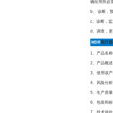
确应用所必
b
、 诊断，
c
、诊断，监
d
、调查，更
MDR
医疗器
1
、产品名称
2
、产品概述
3
、使用该产
4
、风险分析
5
、生产质量
6
、包装和标
7
、技术评价