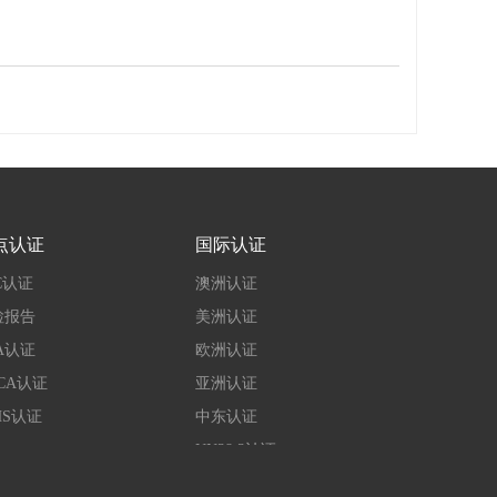
点认证
国际认证
CE认证
C认证
澳洲认证
户外家具EN 
检报告
美洲认证
非家用座椅
A认证
欧洲认证
办公椅CE认
CA认证
亚洲认证
家用座椅C
HS认证
中东认证
Toys玩具
UN38.3认证
CCC认证