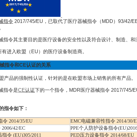
械指令
2017/745/EU
，已取代了医疗器械指令（
MDD
）
93/42/E
。
械指令其主要目的是医疗设备的安全性以及符合设计、制造、和
所有进入欧盟（
EU
）的医疗设备制造商。
械指令和
CE
认证的关系
盟产品的强制性认证，针对的是在欧盟市场上销售的所有产品。
械指令是
CE
认证
下的一个指令，
MDR
医疗器械指令
2017/745/
的指令如下：
指令
2014/35/EU
EMC电磁兼容性指令
2014/30/
令
2006/42/EC
PPE个人防护设备指令
(EU)2016
品指令
(EU)305/2011
PED压力设备指令
2014/68/EU