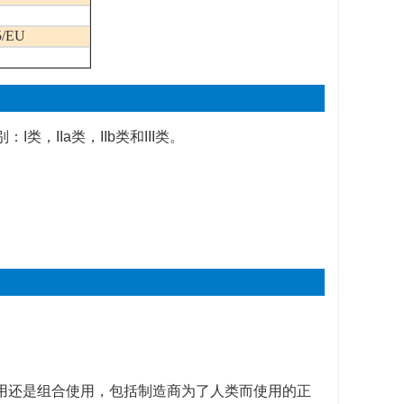
5/EU
别：
I
类，
IIa
类，
IIb
类和
III
类。
。
用还是组合使用，包括制造商为了人类而使用的正